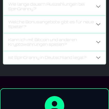
Wie lange dauern Auszahlungen bei
SpinGranny?
Welche Bonusangebote gibt es für neue
Spieler?
Kann ich mit Bitcoin und anderen
Kryptowährungen spielen?
Ist SpinGranny in Deutschland legal?