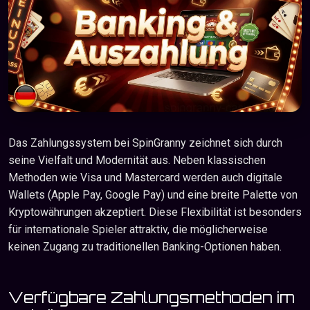
Das Zahlungssystem bei SpinGranny zeichnet sich durch
seine Vielfalt und Modernität aus. Neben klassischen
Methoden wie Visa und Mastercard werden auch digitale
Wallets (Apple Pay, Google Pay) und eine breite Palette von
Kryptowährungen akzeptiert. Diese Flexibilität ist besonders
für internationale Spieler attraktiv, die möglicherweise
keinen Zugang zu traditionellen Banking-Optionen haben.
Verfügbare Zahlungsmethoden im