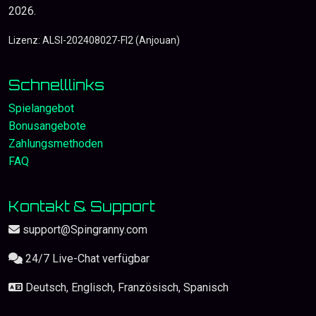
2026.
Lizenz: ALSI-202408027-FI2 (Anjouan)
Schnelllinks
Spielangebot
Bonusangebote
Zahlungsmethoden
FAQ
Kontakt & Support
support@Spingranny.com
24/7 Live-Chat verfügbar
Deutsch, Englisch, Französisch, Spanisch