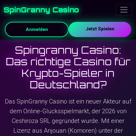
SpinGranny Casino
Jetzt Spielen
Anmelden
Spingranny Casino:
Das richtige Casino für
Krypto-Spieler in
Deutschland?
Das SpinGranny Casino ist ein neuer Akteur auf
dem Online-Glücksspielmarkt, der 2026 von
Ceshiroza SRL gegründet wurde. Mit einer
Lizenz aus Anjouan (Komoren) unter der