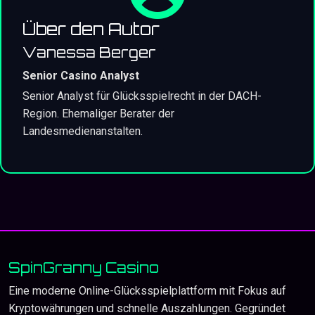
Über den Autor
Vanessa Berger
Senior Casino Analyst
Senior Analyst für Glücksspielrecht in der DACH-
Region. Ehemaliger Berater der
Landesmedienanstalten.
SpinGranny Casino
Eine moderne Online-Glücksspielplattform mit Fokus auf
Kryptowährungen und schnelle Auszahlungen. Gegründet