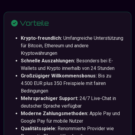
Vorteile
Krypto-freundlich:
Umfangreiche Unterstützung
für Bitcoin, Ethereum und andere
Kryptowährungen
Schnelle Auszahlungen:
Besonders bei E-
Wallets und Krypto innerhalb von 24 Stunden
Großzügiger Willkommensbonus:
Bis zu
4.500 EUR plus 350 Freispiele mit fairen
Bedingungen
Mehrsprachiger Support:
24/7 Live-Chat in
deutscher Sprache verfügbar
Moderne Zahlungsmethoden:
Apple Pay und
Google Pay für mobile Nutzer
Qualitätsspiele:
Renommierte Provider wie