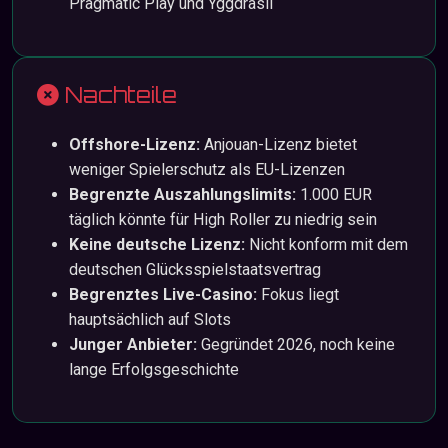
Pragmatic Play und Yggdrasil
Nachteile
Offshore-Lizenz:
Anjouan-Lizenz bietet
weniger Spielerschutz als EU-Lizenzen
Begrenzte Auszahlungslimits:
1.000 EUR
täglich könnte für High Roller zu niedrig sein
Keine deutsche Lizenz:
Nicht konform mit dem
deutschen Glücksspielstaatsvertrag
Begrenztes Live-Casino:
Fokus liegt
hauptsächlich auf Slots
Junger Anbieter:
Gegründet 2026, noch keine
lange Erfolgsgeschichte