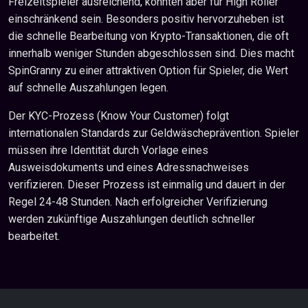
Freizeitspieler ausreichend, könnten aber für High Roller
einschränkend sein. Besonders positiv hervorzuheben ist
die schnelle Bearbeitung von Krypto-Transaktionen, die oft
innerhalb weniger Stunden abgeschlossen sind. Dies macht
SpinGranny zu einer attraktiven Option für Spieler, die Wert
auf schnelle Auszahlungen legen.
Der KYC-Prozess (Know Your Customer) folgt
internationalen Standards zur Geldwäscheprävention. Spieler
müssen ihre Identität durch Vorlage eines
Ausweisdokuments und eines Adressnachweises
verifizieren. Dieser Prozess ist einmalig und dauert in der
Regel 24-48 Stunden. Nach erfolgreicher Verifizierung
werden zukünftige Auszahlungen deutlich schneller
bearbeitet.